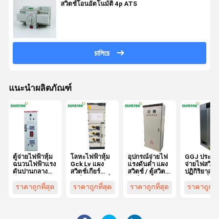
สวิตช์โอนอัตโนมัติ 4p ATS
চালিয়ে
แนะนำผลิตภัณฑ์
ตู้จ่ายไฟฟ้าหุ้ม
โลหะไฟฟ้าหุ้ม
อุปกรณ์จ่ายไฟ
GGJ ประเภท
ฉนวนไฟฟ้าแรง
Gck Lv แผง
แรงดันต่ำ แผง
จ่ายไฟสวิตช
ดันปานกลาง
สวิตช์เกียร์
สวิตช์ / ตู้สวิตช์
ปฏิกิริยาสวิต
สำหรับระบบบัส
บอร์ดแรงดันต่ำ
บอร์ด
แรงดันต่ำ
บาร์เดี่ยว
380V 3 Phase
ราคาถูกที่สุด
ราคาถูกที่สุด
ราคาถูกที่สุด
ราคาถูกที่