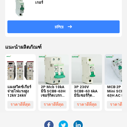
เกอร์
চালিয়ে
แนะนำผลิตภัณฑ์
แผงสวิตช์เกียร์
2P Mcb 10kA
3P 230V
MCB 2P 10
จ่ายไฟแรงสูง
มินิ SCB8-63H
SCB8-63 6kA
Mini SCB8
12kV 24kV
เซอร์กิตเบรก
มินิเซอร์กิต
63H AC เซ
เกอร์
เบรกเกอร์
อร์กิตเบรกเก
กระแสสลับที่มี
ราคาดีที่สุด
ราคาดีที่สุด
ราคาดีที่สุด
ราคาดีที่ส
กระแสไฟ 63A